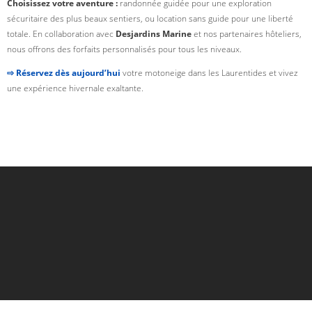
Choisissez votre aventure :
randonnée guidée pour une exploration
sécuritaire des plus beaux sentiers, ou location sans guide pour une liberté
totale. En collaboration avec
Desjardins Marine
et nos partenaires hôteliers,
nous offrons des forfaits personnalisés pour tous les niveaux.
⇨ Réservez dès aujourd’hui
votre motoneige dans les Laurentides et vivez
une expérience hivernale exaltante.