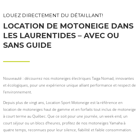
LOUEZ DIRECTEMENT DU DÉTAILLANT!
LOCATION DE MOTONEIGE DANS
LES LAURENTIDES – AVEC OU
SANS GUIDE
Nouveauté : découvrez nos motoneiges électriques Taiga Nomad, innovantes
et écologiques, pour une expérience unique alliant performance et respect de
l’environnement.
Depuis plus de vingt ans, Location Sport Motoneige est la référence en
location de motoneiges haut de gamme et en forfaits tout inclus de motoneige
à court terme au Québec. Que ce soit pour une journée, un week-end, un
court séjour ou un blocs d’heures, profitez de nos motoneiges Yamaha à
quatre temps, reconnues pour leur silence, fiabilité et faible consommation.