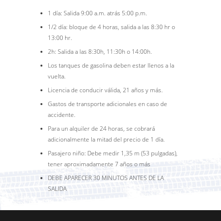
1 día: Salida 9:00 a.m. atrás 5:00 p.m.
1/2 día: bloque de 4 horas, salida a las 8:30 hr o
13:00 hr.
2h: Salida a las 8:30h, 11:30h o 14:00h.
Los tanques de gasolina deben estar llenos a la
vuelta.
Licencia de conducir válida, 21 años y más.
Gastos de transporte adicionales en caso de
accidente.
Para un alquiler de 24 horas, se cobrará
adicionalmente la mitad del precio de 1 día.
Pasajero niño: Debe medir 1,35 m (53 pulgadas),
tener aproximadamente 7 años o más
DEBE APARECER 30 MINUTOS ANTES DE LA
SALIDA