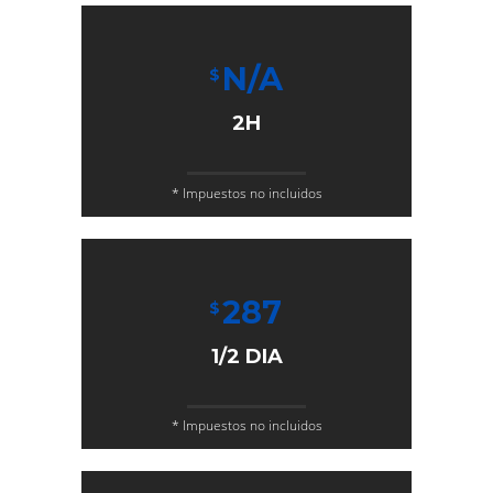
N/A
$
2H
* Impuestos no incluidos
287
$
1/2 DIA
* Impuestos no incluidos