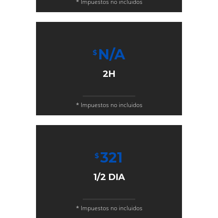
* Impuestos no incluidos
N/A
$
2H
* Impuestos no incluidos
321
$
1/2 DIA
* Impuestos no incluidos