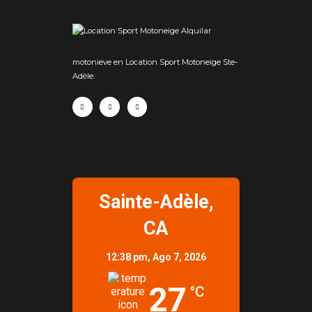
Alquilar
motonieve en Location Sport Motoneige Ste-
Adèle.
Sainte-Adèle,
CA
12:38 pm,
Ago 7, 2026
27
°C