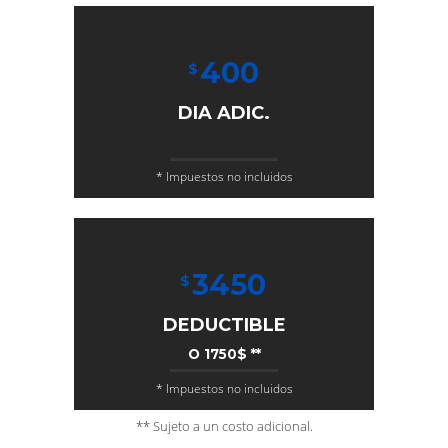
400
$
DIA ADIC.
* Impuestos no incluidos
3450
$
DEDUCTIBLE
O 1750$ **
* Impuestos no incluidos
** Sujeto a un costo adicional.