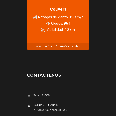
Couvert
Ráfagas de viento:
15 Km/h
Clouds:
96%
Visibilidad:
10 km
Weather from OpenWeatherMap
CONTÁCTENOS
450 229-2946
1961, boul. St-Adèle
St-Adèle (Québec) J8B 0K1