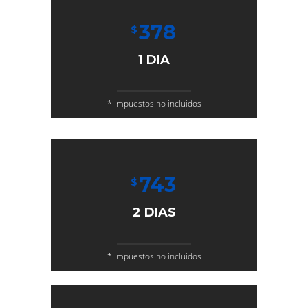
378
$
1 DIA
* Impuestos no incluidos
743
$
2 DIAS
* Impuestos no incluidos