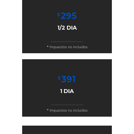
295
$
1/2 DIA
* Impuestos no incluidos
391
$
1 DIA
* Impuestos no incluidos