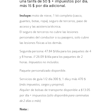
una tarifa de 50 $ + impuestos por día,
más 15 $ por día adicional.
Incluye:
moto de nieve, 1 kit completo (casco,
guantes, botas, ropa), seguro de terceros, pase de
acceso y las asistencia técnica.
El seguro de terceros no cubre las lesiones
personales del conductor o su pasajero, solo cubre
las lesiones físicas a los demás.
Segunda persona: 47.84 $/día para los paquetes de 4
y 8 horas. // 26.09 $/día para los paquetes de 2
horas.
Impuestos no incluidos.
Paquete personalizado disponible.
Servicios de guía 1/2 día 300 $, 1 día y más 470 $
(
más impuestos, cargos y propina
).
Alquiler de bolsas de transporte disponible a $13.05
por día + impuestos (
sólo disponible para caminatas
de 2 días o más
)
Nota :