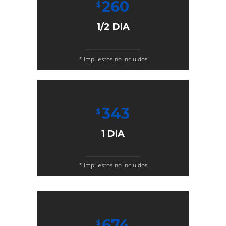
260
$
1/2 DIA
* Impuestos no incluidos
343
$
1 DIA
* Impuestos no incluidos
674
$